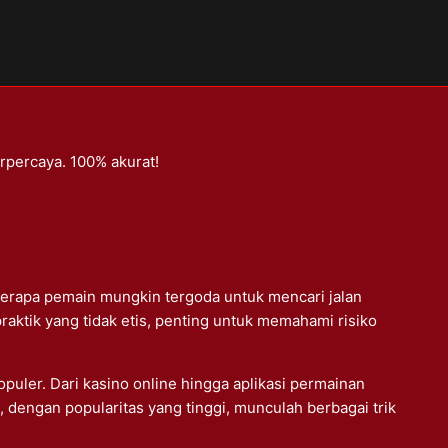
erpercaya. 100% akurat!
berapa pemain mungkin tergoda untuk mencari jalan
tik yang tidak etis, penting untuk memahami risiko
puler. Dari kasino online hingga aplikasi permainan
engan popularitas yang tinggi, munculah berbagai trik