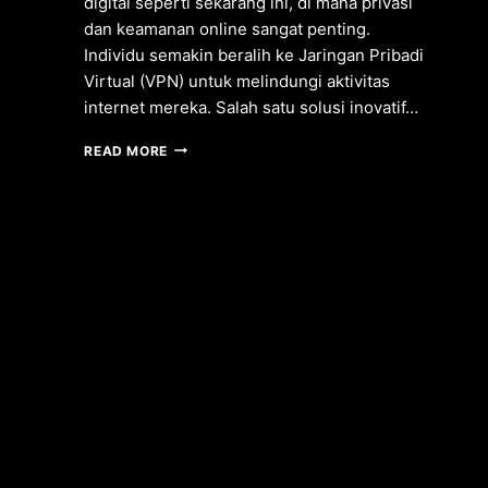
digital seperti sekarang ini, di mana privasi
dan keamanan online sangat penting.
Individu semakin beralih ke Jaringan Pribadi
Virtual (VPN) untuk melindungi aktivitas
internet mereka. Salah satu solusi inovatif…
VPN
READ MORE
HACK
SLOT