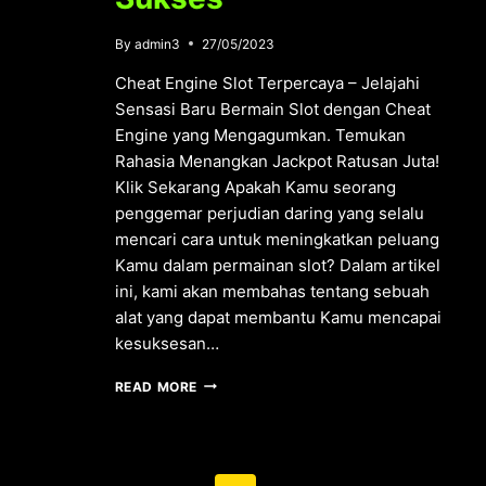
By
admin3
27/05/2023
Cheat Engine Slot Terpercaya – Jelajahi
Sensasi Baru Bermain Slot dengan Cheat
Engine yang Mengagumkan. Temukan
Rahasia Menangkan Jackpot Ratusan Juta!
Klik Sekarang Apakah Kamu seorang
penggemar perjudian daring yang selalu
mencari cara untuk meningkatkan peluang
Kamu dalam permainan slot? Dalam artikel
ini, kami akan membahas tentang sebuah
alat yang dapat membantu Kamu mencapai
kesuksesan…
CHEAT
READ MORE
ENGINE
SLOT
TERPERCAYA
100%
SUKSES