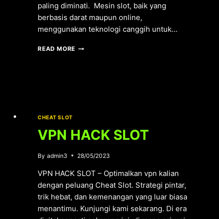
paling diminati. Mesin slot, baik yang
berbasis darat maupun online,
menggunakan teknologi canggih untuk…
HACK
READ MORE
SLOT
ENGINE
CHEAT SLOT
VPN HACK SLOT
By
admin3
28/05/2023
VPN HACK SLOT – Optimalkan vpn kalian
dengan peluang Cheat Slot. Strategi pintar,
trik hebat, dan kemenangan yang luar biasa
menantimu. Kunjungi kami sekarang. Di era