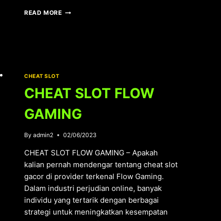
CARA
READ MORE
BOBOL
SLOT
OLYMPUS
CHEAT SLOT
CHEAT SLOT FLOW
GAMING
By
admin2
02/06/2023
CHEAT SLOT FLOW GAMING – Apakah
kalian pernah mendengar tentang cheat slot
gacor di provider terkenal Flow Gaming.
Dalam industri perjudian online, banyak
individu yang tertarik dengan berbagai
strategi untuk meningkatkan kesempatan