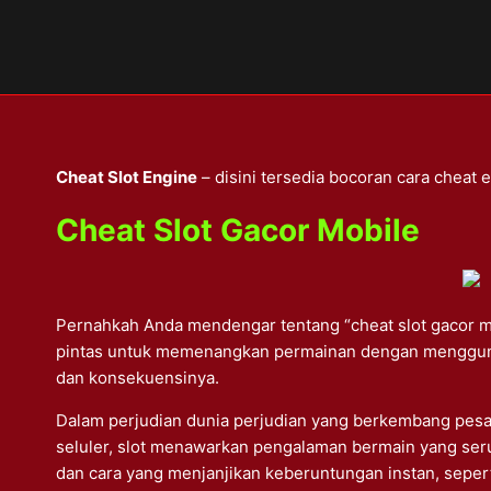
Skip
to
content
Cheat Slot Engine
– disini tersedia bocoran cara cheat e
Cheat Slot Gacor Mobile
Pernahkah Anda mendengar tentang “cheat slot gacor mo
pintas untuk memenangkan permainan dengan menggunaka
dan konsekuensinya.
Dalam perjudian dunia perjudian yang berkembang pesat, 
seluler, slot menawarkan pengalaman bermain yang ser
dan cara yang menjanjikan keberuntungan instan, seperti