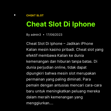
CHEAT SLOT
Cheat Slot Di Iphone
By
admin3
17/06/2023
Cheat Slot Di Iphone – Jadikan iPhone
Kalian mesin kasino pribadi. Cheat slot yang
efektif membawa Kalian ke dunia
kemenangan dan hiburan tanpa batas. Di
dunia perjudian online, tidak dapat
dipungkiri bahwa mesin slot merupakan
permainan yang paling diminati. Para
pemain dengan antusias mencari cara-cara
baru untuk meningkatkan peluang mereka
dalam meraih kemenangan yang
menggiurkan….