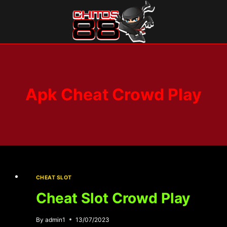
Skip
to
content
Apk Cheat Crowd Play
CHEAT SLOT
Cheat Slot Crowd Play
By
admin1
13/07/2023