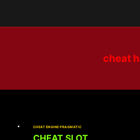
Skip
to
content
cheat h
CHEAT ENGINE PRAGMATIC
CHEAT SLOT