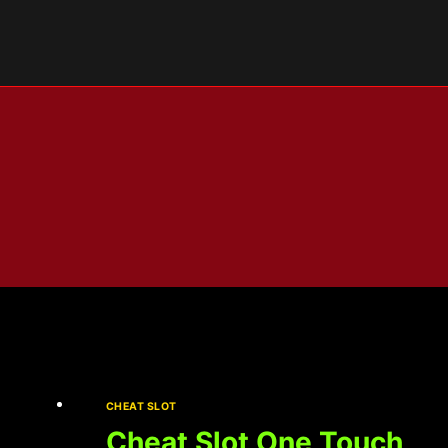
Skip
to
content
CHEAT SLOT
Cheat Slot One Touch