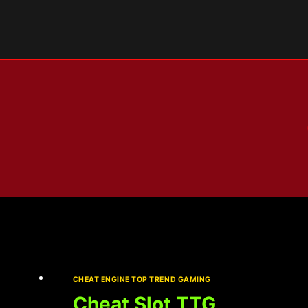
Skip
to
content
CHEAT ENGINE TOP TREND GAMING
Cheat Slot TTG