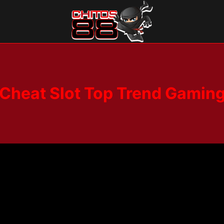
Cheat Slot Top Trend Gamin