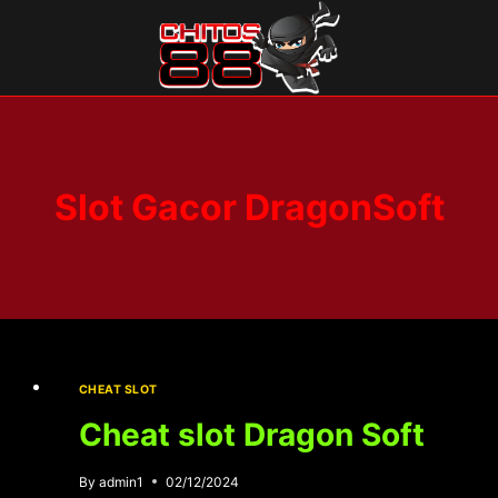
Skip
to
content
Slot Gacor DragonSoft
CHEAT SLOT
Cheat slot Dragon Soft
By
admin1
02/12/2024