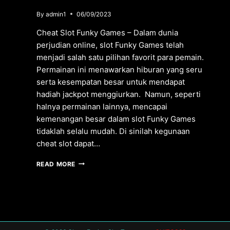
By
admin1
06/09/2023
Cheat Slot Funky Games – Dalam dunia
perjudian online, slot Funky Games telah
menjadi salah satu pilihan favorit para pemain.
Permainan ini menawarkan hiburan yang seru
serta kesempatan besar untuk mendapat
hadiah jackpot menggiurkan. Namun, seperti
halnya permainan lainnya, mencapai
kemenangan besar dalam slot Funky Games
tidaklah selalu mudah. Di sinilah kegunaan
cheat slot dapat…
CHEAT
READ MORE
SLOT
FUNKY
GAMES