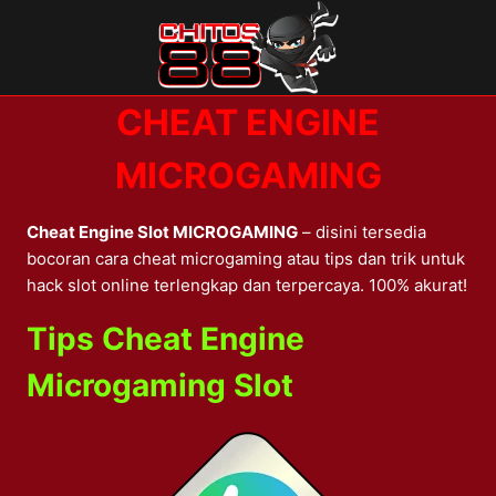
Skip
to
content
CHEAT ENGINE
MICROGAMING
Cheat Engine Slot MICROGAMING
– disini tersedia
bocoran cara cheat microgaming atau tips dan trik untuk
hack slot online terlengkap dan terpercaya. 100% akurat!
Tips Cheat Engine
Microgaming Slot