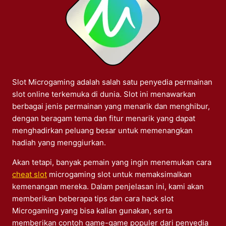
Slot Microgaming adalah salah satu penyedia permainan
slot online terkemuka di dunia. Slot ini menawarkan
berbagai jenis permainan yang menarik dan menghibur,
dengan beragam tema dan fitur menarik yang dapat
menghadirkan peluang besar untuk memenangkan
hadiah yang menggiurkan.
Akan tetapi, banyak pemain yang ingin menemukan cara
cheat slot
microgaming slot untuk memaksimalkan
kemenangan mereka. Dalam penjelasan ini, kami akan
memberikan beberapa tips dan cara hack slot
Microgaming yang bisa kalian gunakan, serta
memberikan contoh game-game populer dari penyedia