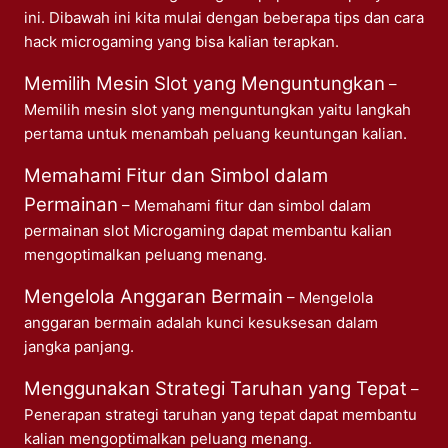
ini. Dibawah ini kita mulai dengan beberapa tips dan cara
hack microgaming yang bisa kalian terapkan.
Memilih Mesin Slot yang Menguntungkan
–
Memilih mesin slot yang menguntungkan yaitu langkah
pertama untuk menambah peluang keuntungan kalian.
Memahami Fitur dan Simbol dalam
Permainan
– Memahami fitur dan simbol dalam
permainan slot Microgaming dapat membantu kalian
mengoptimalkan peluang menang.
Mengelola Anggaran Bermain
– Mengelola
anggaran bermain adalah kunci kesuksesan dalam
jangka panjang.
Menggunakan Strategi Taruhan yang Tepat
–
Penerapan strategi taruhan yang tepat dapat membantu
kalian mengoptimalkan peluang menang.