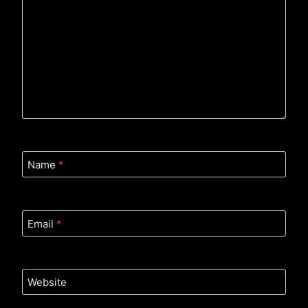
Name
*
Email
*
Website