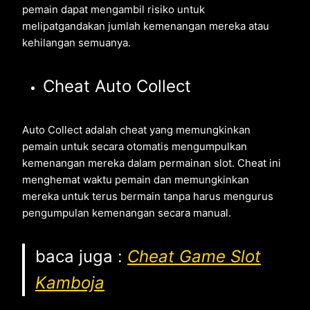
pemain dapat mengambil risiko untuk
melipatgandakan jumlah kemenangan mereka atau
kehilangan semuanya.
Cheat Auto Collect
Auto Collect adalah cheat yang memungkinkan
pemain untuk secara otomatis mengumpulkan
kemenangan mereka dalam permainan slot. Cheat ini
menghemat waktu pemain dan memungkinkan
mereka untuk terus bermain tanpa harus mengurus
pengumpulan kemenangan secara manual.
baca juga :
Cheat Game Slot
Kamboja