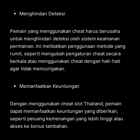
Menghindari Deteksi
Pemain yang menggunakan cheat harus berusaha
untuk menghindari deteksi oleh sistem keamanan
permainan. Ini melibatkan penggunaan metode yang
rumit, seperti mengubah pengaturan cheat secara
berkala atau menggunakan cheat dengan hati-hati
agar tidak mencurigakan.
Memanfaatkan Keuntungan
Dengan menggunakan cheat slot Thailand, pemain
dapat memanfaatkan keuntungan yang diberikan,
seperti peluang kemenangan yang lebih tinggi atau
akses ke bonus tambahan.