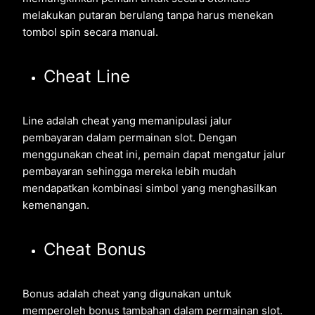
melakukan putaran berulang tanpa harus menekan
tombol spin secara manual.
Cheat Line
Line adalah cheat yang memanipulasi jalur
pembayaran dalam permainan slot. Dengan
menggunakan cheat ini, pemain dapat mengatur jalur
pembayaran sehingga mereka lebih mudah
mendapatkan kombinasi simbol yang menghasilkan
kemenangan.
Cheat Bonus
Bonus adalah cheat yang digunakan untuk
memperoleh bonus tambahan dalam permainan slot.