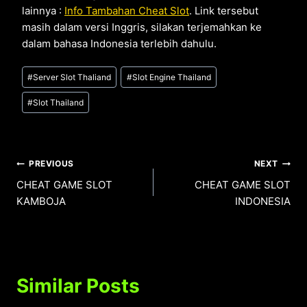
lainnya :
Info Tambahan Cheat Slot
. Link tersebut
masih dalam versi Inggris, silakan terjemahkan ke
dalam bahasa Indonesia terlebih dahulu.
Post
#
Server Slot Thaliand
#
Slot Engine Thailand
Tags:
#
Slot Thailand
Post
PREVIOUS
NEXT
CHEAT GAME SLOT
CHEAT GAME SLOT
navigation
KAMBOJA
INDONESIA
Similar Posts