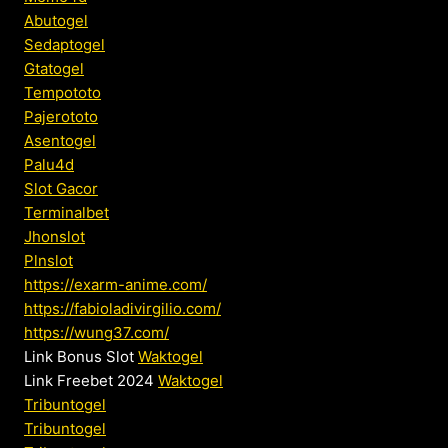
Abutogel
Sedaptogel
Gtatogel
Tempototo
Pajerototo
Asentogel
Palu4d
Slot Gacor
Terminalbet
Jhonslot
Plnslot
https://exarm-anime.com/
https://fabioladivirgilio.com/
https://wung37.com/
Link Bonus Slot
Waktogel
Link Freebet 2024
Waktogel
Tribuntogel
Tribuntogel