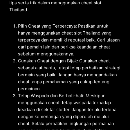
tips serta trik dalam menggunakan cheat slot
Thailand.
Pilih Cheat yang Terpercaya: Pastikan untuk
hanya menggunakan cheat slot Thailand yang
terpercaya dan memiliki reputasi baik. Cari ulasan
dari pemain lain dan periksa keandalan cheat
sebelum menggunakannya.
Gunakan Cheat dengan Bijak: Gunakan cheat
sebagai alat bantu, tetapi tetap perhatikan strategi
bermain yang baik. Jangan hanya mengandalkan
cheat tanpa pemahaman yang cukup tentang
permainan.
Tetap Waspada dan Berhati-hati: Meskipun
menggunakan cheat, tetap waspada terhadap
keadaan di sekitar slotter. Jangan terlalu terlena
dengan kemenangan yang diperoleh melalui
cheat. Selalu perhatikan lingkungan permainan