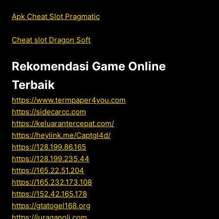
Apk Cheat Slot Pragmatic
Cheat slot Dragon Soft
Rekomendasi Game Online
Terbaik
https://www.termpaper4you.com
https://sidecarcc.com
https://keluarantercepat.com/
https://heylink.me/Captgl4d/
https://128.199.86.165
https://128.199.235.44
https://165.22.51.204
https://165.232.173.108
https://152.42.165.178
https://gtatogel168.org
https://juraganoli.com