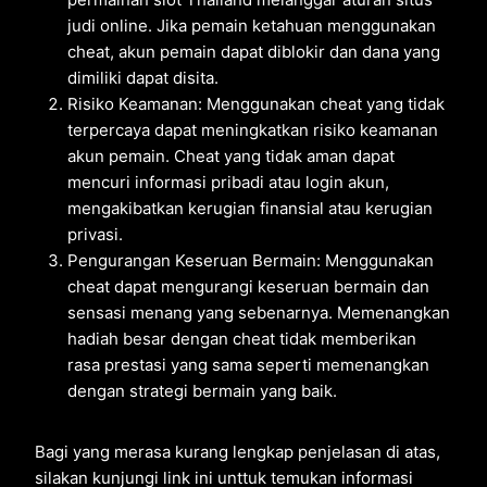
judi online. Jika pemain ketahuan menggunakan
cheat, akun pemain dapat diblokir dan dana yang
dimiliki dapat disita.
Risiko Keamanan: Menggunakan cheat yang tidak
terpercaya dapat meningkatkan risiko keamanan
akun pemain. Cheat yang tidak aman dapat
mencuri informasi pribadi atau login akun,
mengakibatkan kerugian finansial atau kerugian
privasi.
Pengurangan Keseruan Bermain: Menggunakan
cheat dapat mengurangi keseruan bermain dan
sensasi menang yang sebenarnya. Memenangkan
hadiah besar dengan cheat tidak memberikan
rasa prestasi yang sama seperti memenangkan
dengan strategi bermain yang baik.
Bagi yang merasa kurang lengkap penjelasan di atas,
silakan kunjungi link ini unttuk temukan informasi