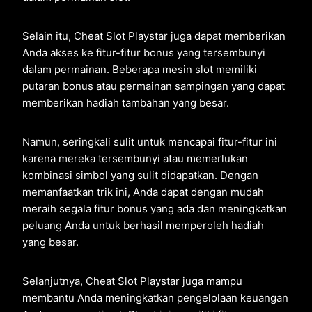
Selain itu, Cheat Slot Playstar juga dapat memberikan
Anda akses ke fitur-fitur bonus yang tersembunyi
dalam permainan. Beberapa mesin slot memiliki
putaran bonus atau permainan sampingan yang dapat
memberikan hadiah tambahan yang besar.
Namun, seringkali sulit untuk mencapai fitur-fitur ini
karena mereka tersembunyi atau memerlukan
kombinasi simbol yang sulit didapatkan. Dengan
memanfaatkan trik ini, Anda dapat dengan mudah
meraih segala fitur bonus yang ada dan meningkatkan
peluang Anda untuk berhasil memperoleh hadiah
yang besar.
Selanjutnya, Cheat Slot Playstar juga mampu
membantu Anda meningkatkan pengelolaan keuangan