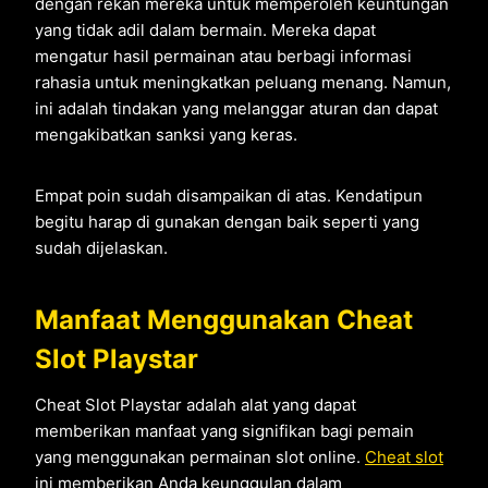
dengan rekan mereka untuk memperoleh keuntungan
yang tidak adil dalam bermain. Mereka dapat
mengatur hasil permainan atau berbagi informasi
rahasia untuk meningkatkan peluang menang. Namun,
ini adalah tindakan yang melanggar aturan dan dapat
mengakibatkan sanksi yang keras.
Empat poin sudah disampaikan di atas. Kendatipun
begitu harap di gunakan dengan baik seperti yang
sudah dijelaskan.
Manfaat Menggunakan Cheat
Slot Playstar
Cheat Slot Playstar adalah alat yang dapat
memberikan manfaat yang signifikan bagi pemain
yang menggunakan permainan slot online.
Cheat slot
ini memberikan Anda keunggulan dalam