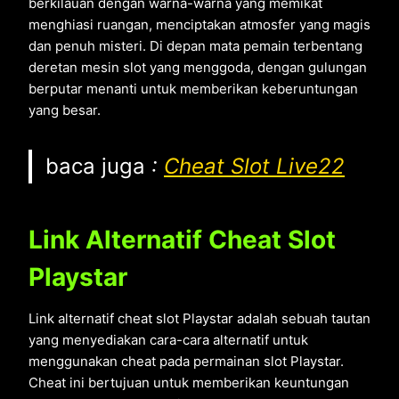
berkilauan dengan warna-warna yang memikat
menghiasi ruangan, menciptakan atmosfer yang magis
dan penuh misteri. Di depan mata pemain terbentang
deretan mesin slot yang menggoda, dengan gulungan
berputar menanti untuk memberikan keberuntungan
yang besar.
baca juga
:
Cheat Slot Live22
Link Alternatif Cheat Slot
Playstar
Link alternatif cheat slot Playstar adalah sebuah tautan
yang menyediakan cara-cara alternatif untuk
menggunakan cheat pada permainan slot Playstar.
Cheat ini bertujuan untuk memberikan keuntungan