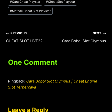
#
Cara Cheat Playstar
#
Cheat Slot Playstar
Tags:
#
Metode Cheat Slot Playstar
Post
PREVIOUS
NEXT
CHEAT SLOT LIVE22
Cara Bobol Slot Olympus
navigation
One Comment
Pingback:
Cara Bobol Slot Olympus | Cheat Engine
Slot Terpercaya
Leave a Reply