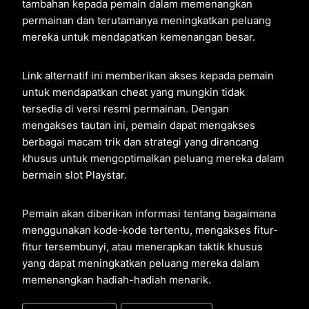
tambahan kepada pemain dalam memenangkan
permainan dan terutamanya meningkatkan peluang
mereka untuk mendapatkan kemenangan besar.
Link alternatif ini memberikan akses kepada pemain
untuk mendapatkan cheat yang mungkin tidak
tersedia di versi resmi permainan. Dengan
mengakses tautan ini, pemain dapat mengakses
berbagai macam trik dan strategi yang dirancang
khusus untuk mengoptimalkan peluang mereka dalam
bermain slot Playstar.
Pemain akan diberikan informasi tentang bagaimana
menggunakan kode-kode tertentu, mengakses fitur-
fitur tersembunyi, atau menerapkan taktik khusus
yang dapat meningkatkan peluang mereka dalam
memenangkan hadiah-hadiah menarik.
Post