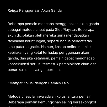
Ketiga
Penggunaan Akun Ganda
Beberapa pemain mencoba menggunakan akun ganda
sebagai metode cheat pada Slot Playstar. Beberapa
akun diciptakan oleh mereka guna mendapatkan
tambahan keuntungan, seperti bonus pendaftaran
atau putaran gratis. Namun, kasino online memiliki
kebijakan yang ketat terhadap penggunaan akun
ganda, dan jika ketahuan, pemain dapat menghadapi
konsekuensi serius, termasuk pemblokiran akun dan
penarikan dana yang diperoleh.
Keempat
Kolusi dengan Pemain Lain
Metode cheat lainnya adalah kolusi antara pemain.
Beberapa pemain kemungkinan saling bersekongkol