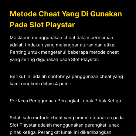
Metode Cheat Yang Di Gunakan
Pada Slot Playstar
Meskipun menggunakan cheat dalam permainan
adalah tindakan yang melanggar aturan dan etika.
Penting untuk mengetahui beberapa metode cheat
yang sering digunakan pada Slot Playstar.
Berikut ini adalah contohnya penggunaan cheat yang
kami rangkum dalam 4 poin :
Pertama
Penggunaan Perangkat Lunak Pihak Ketiga
Salah satu metode cheat yang umum digunakan pada
Slot Playstar adalah menggunakan perangkat lunak
pihak ketiga. Perangkat lunak ini dikembangkan