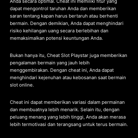
Anda secara optimal. Cheat ini memiliki fitur yang
dapat mengontrol taruhan Anda dan memberikan
saran tentang kapan harus bertaruh atau berhenti
bermain. Dengan demikian, Anda dapat menghindari
risiko kehilangan uang secara berlebihan dan
memaksimalkan potensi keuntungan Anda.
Bukan hanya itu, Cheat Slot Playstar juga memberikan
pengalaman bermain yang jauh lebih
menggembirakan. Dengan cheat ini, Anda dapat
menghindari kejenuhan atau kebosanan saat bermain
slot online.
Cheat ini dapat memberikan variasi dalam permainan
dan membuatnya lebih menarik. Selain itu, dengan
peluang menang yang lebih tinggi, Anda akan merasa
lebih termotivasi dan terangsang untuk terus bermain.