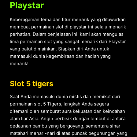
Playstar
Keberagaman tema dan fitur menarik yang ditawarkan
membuat permainan slot di playstar ini selalu menarik
perhatian. Dalam penjelasan ini, kami akan mengulas
lima permainan slot yang sangat menarik dari Playstar
yang patut dimainkan. Siapkan diri Anda untuk
memasuki dunia kegembiraan dan hadiah yang
menarik!
Slot 5 tigers
Saat Anda memasuki dunia mistis dan memikat dari
permainan slot 5 Tigers, langkah Anda segera
ditemani oleh semburat aura kekuatan dan keindahan
alam liar Asia. Angin berbisik dengan lembut di antara
dedaunan bambu yang bergoyang, sementara sinar
matahari menari-nari di atas puncak pegunungan yang