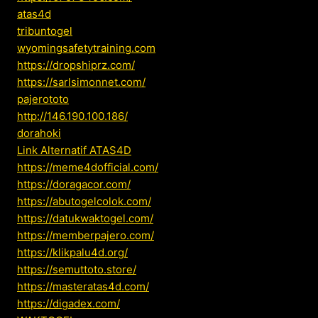
atas4d
tribuntogel
wyomingsafetytraining.com
https://dropshiprz.com/
https://sarlsimonnet.com/
pajerototo
http://146.190.100.186/
dorahoki
Link Alternatif ATAS4D
https://meme4dofficial.com/
https://doragacor.com/
https://abutogelcolok.com/
https://datukwaktogel.com/
https://memberpajero.com/
https://klikpalu4d.org/
https://semuttoto.store/
https://masteratas4d.com/
https://digadex.com/