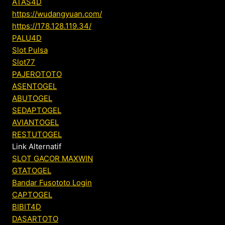
ATAS4D
https://wudangyuan.com/
https://178.128.119.34/
PALU4D
Slot Pulsa
Slot77
PAJEROTOTO
ASENTOGEL
ABUTOGEL
SEDAPTOGEL
AVIANTOGEL
RESTUTOGEL
Link Alternatif
SLOT GACOR MAXWIN
GTATOGEL
Bandar Fusototo Login
CAPTOGEL
BIBIT4D
DASARTOTO