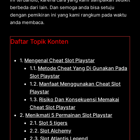
berbeda dari lain. Dan semoga anda bisa setuju
dengan pemikiran ini yang kami rangkum pada waktu
anda membaca.
Daftar Topik Konten
Mengenal Cheat Slot Playstar
Metode Cheat Yang Di Gunakan Pada
Slot Playstar
Manfaat Menggunakan Cheat Slot
Playstar
Risiko Dan Konsekuensi Memakai
Cheat Slot Playstar
Menikmati 5 Permainan Slot Playstar
Slot 5 tigers
Slot Alchemy
Slot Atlantis Legend