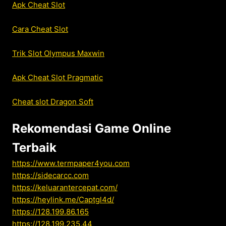
Apk Cheat Slot
Cara Cheat Slot
Trik Slot Olympus Maxwin
Apk Cheat Slot Pragmatic
Cheat slot Dragon Soft
Rekomendasi Game Online
Terbaik
https://www.termpaper4you.com
https://sidecarcc.com
https://keluarantercepat.com/
https://heylink.me/Captgl4d/
https://128.199.86.165
https://128.199.235.44