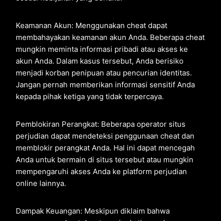
Keamanan Akun: Menggunakan cheat dapat
membahayakan keamanan akun Anda. Beberapa cheat
mungkin meminta informasi pribadi atau akses ke
akun Anda. Dalam kasus tersebut, Anda berisiko
menjadi korban penipuan atau pencurian identitas.
Jangan pernah memberikan informasi sensitif Anda
kepada pihak ketiga yang tidak terpercaya.
Pemblokiran Perangkat: Beberapa operator situs
perjudian dapat mendeteksi penggunaan cheat dan
memblokir perangkat Anda. Hal ini dapat mencegah
Anda untuk bermain di situs tersebut atau mungkin
mempengaruhi akses Anda ke platform perjudian
online lainnya.
Dampak Keuangan: Meskipun diklaim bahwa