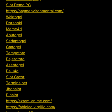
Slot Demo PG
https://oapmenvironmental.com/
Waktogel
Dorahoki
Meme4d
Abutogel
Sedaptogel
Gtatogel
Tempototo
Pajerototo
Asentogel
Palu4d
Slot Gacor
Terminalbet
Jhonslot
Plnslot
https://exarm-anime.com/
https://fabioladivirgilio.com/