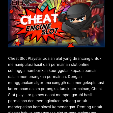
Cheat Slot Playstar adalah alat yang dirancang untuk
memanipulasi hasil dari permainan slot online,
sehingga memberikan keunggulan kepada pemain
dalam memenangkan permainan. Dengan
menggunakan algoritma canggih dan mengeksploitasi
kerentanan dalam perangkat lunak permainan, Cheat
Slot play star games dapat mempengaruhi hasil
permainan dan meningkatkan peluang untuk
mendapatkan kombinasi kemenangan. Penting untuk
dicatat bahwa penggunaan alat curang melanggar