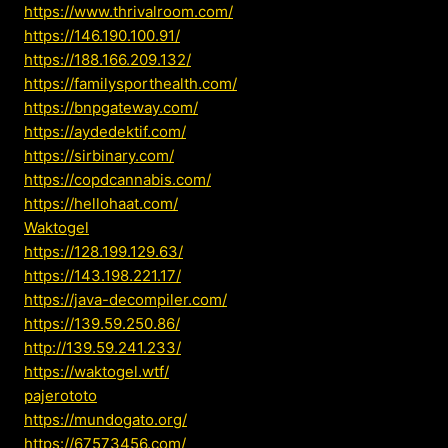
https://www.thrivalroom.com/
https://146.190.100.91/
https://188.166.209.132/
https://familysporthealth.com/
https://bnpgateway.com/
https://aydedektif.com/
https://sirbinary.com/
https://copdcannabis.com/
https://hellohaat.com/
Waktogel
https://128.199.129.63/
https://143.198.221.17/
https://java-decompiler.com/
https://139.59.250.86/
http://139.59.241.233/
https://waktogel.wtf/
pajerototo
https://mundogato.org/
https://67573456.com/